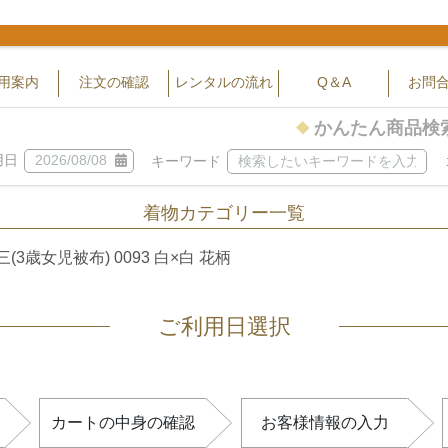
用案内
注文の確認
レンタルの流れ
Q＆A
お問
かんたん商品検
用日
キーワード
着物カテゴリー一覧
閉じる
(3歳女児被布) 0093 白×白 花柄
ご利用日選択
カートの中身の確認
お客様情報の入力