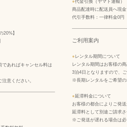
●
代金引換（ヤマト運輸）
商品配達時に配送員へ現金
代引手数料：一律料金0円
の20%】
ご利用案内
】
】
●
レンタル期間について
】
レンタル期間はお客様の商
前であればキャンセル料は
3泊4日となりますので、
※長期レンタルをご希望の
ご注意ください。
●
延滞料金について
お客様の都合によりご発送
延滞料として別途ご請求さ
※ご発送が遅れる場合は必