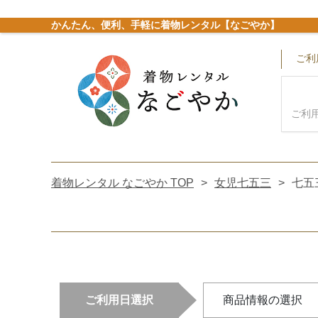
かんたん、便利、手軽に着物レンタル【なごやか】
ご利
ご利
着物レンタル なごやか TOP
>
女児七五三
>
七五三
ご利用日選択
商品情報の選択