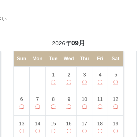
さい
09
月
2026年
Sun
Mon
Tue
Wed
Thu
Fri
Sat
1
2
3
4
5
〇
〇
〇
〇
〇
6
7
8
9
10
11
12
〇
〇
〇
〇
〇
〇
〇
13
14
15
16
17
18
19
〇
〇
〇
〇
〇
〇
〇