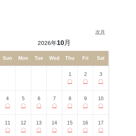
次月
10
月
2026年
Sun
Mon
Tue
Wed
Thu
Fri
Sat
1
2
3
〇
〇
〇
4
5
6
7
8
9
10
〇
〇
〇
〇
〇
〇
〇
11
12
13
14
15
16
17
〇
〇
〇
〇
〇
〇
〇