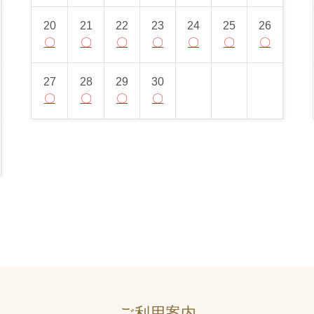
20
21
22
23
24
25
26
〇
〇
〇
〇
〇
〇
〇
27
28
29
30
〇
〇
〇
〇
ご利用案内