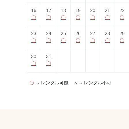
16
17
18
19
20
21
22
〇
〇
〇
〇
〇
〇
〇
23
24
25
26
27
28
29
〇
〇
〇
〇
〇
〇
〇
30
31
〇
〇
〇
⇒ レンタル可能
× ⇒ レンタル不可