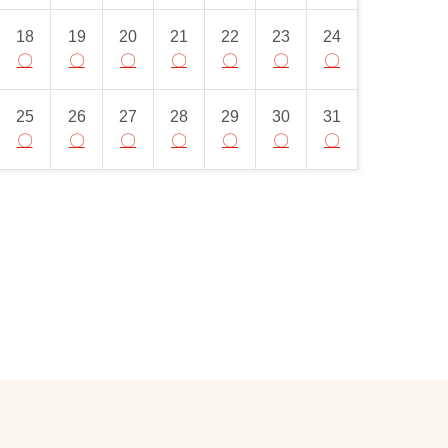
18
19
20
21
22
23
24
〇
〇
〇
〇
〇
〇
〇
25
26
27
28
29
30
31
〇
〇
〇
〇
〇
〇
〇