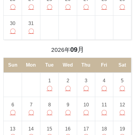
〇
〇
〇
〇
〇
〇
〇
30
31
〇
〇
09
月
2026年
Sun
Mon
Tue
Wed
Thu
Fri
Sat
1
2
3
4
5
〇
〇
〇
〇
〇
6
7
8
9
10
11
12
〇
〇
〇
〇
〇
〇
〇
13
14
15
16
17
18
19