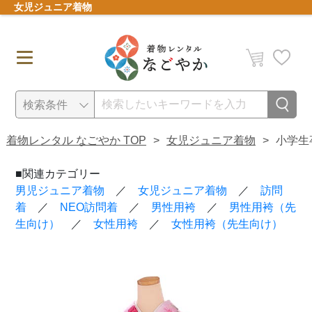
女児ジュニア着物
検索条件
●
ご利用日
着物レンタル なごやか TOP
>
女児ジュニア着物
>
小学生
●
身長
■関連カテゴリー
男児ジュニア着物
／
女児ジュニア着物
／
訪問
着
／
NEO訪問着
／
男性用袴
／
男性用袴（先
産着
七五三
●
価格
生向け）
／
女性用袴
／
女性用袴（先生向け）
閉じる
検索
～
訪問着
振袖
●
年代
黒留袖
男性・女性 袴