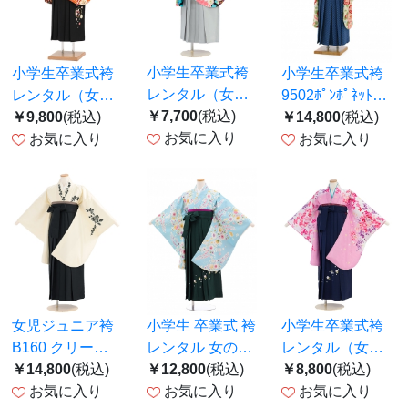
小学生卒業式袴
小学生卒業式袴
小学生卒業式袴
レンタル（女の
レンタル（女の
9502ﾎﾟﾝﾎﾟﾈｯﾄｸﾘ
子）B242 ター
￥7,700
(税込)
子）B290 赤×ク
￥9,800
(税込)
ｰﾑ椿×ﾌﾞﾙｰﾁｪｯｸ
￥14,800
(税込)
コイズブルー 格
お気に入り
リーム ストライ
お気に入り
袴
お気に入り
子／淡グレー袴
プ／黒雪輪刺繍
袴
女児ジュニア袴
小学生 卒業式 袴
小学生卒業式袴
B160 クリーム
レンタル 女の子
レンタル（女の
花刺繍／黒無地
￥14,800
(税込)
J196
￥12,800
(税込)
子）A075 ピン
￥8,800
(税込)
袴
お気に入り
お気に入り
ク 胡蝶蘭／紺袴
お気に入り