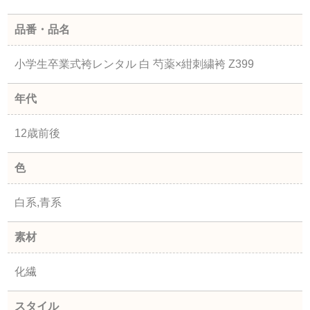
品番・品名
小学生卒業式袴レンタル 白 芍薬×紺刺繍袴 Z399
年代
12歳前後
色
白系,青系
素材
化繊
スタイル