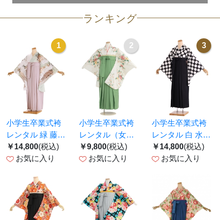
ランキング
1
2
3
小学生卒業式袴
小学生卒業式袴
小学生卒業式袴
レンタル 緑 藤
レンタル（女の
レンタル 白 水玉
片身替わり×ピ
￥14,800
(税込)
子）A067 白 菊
￥9,800
(税込)
×黒袴 Z341
￥14,800
(税込)
ンク袴 Z414
お気に入り
桜／ワサビ色袴
お気に入り
お気に入り