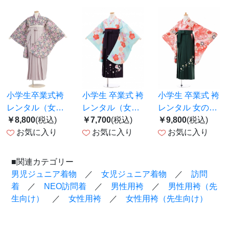
小学生卒業式袴
小学生 卒業式 袴
小学生 卒業式 袴
レンタル（女の
レンタル（女の
レンタル 女の子
子）A069 グレ
￥8,800
(税込)
子） B074 水色
￥7,700
(税込)
J119
￥9,800
(税込)
ー 小花／ピンク
お気に入り
梅×ﾊﾟｰﾌﾟﾙ袴
お気に入り
お気に入り
ベージュ袴
■関連カテゴリー
男児ジュニア着物
／
女児ジュニア着物
／
訪問
着
／
NEO訪問着
／
男性用袴
／
男性用袴（先
生向け）
／
女性用袴
／
女性用袴（先生向け）