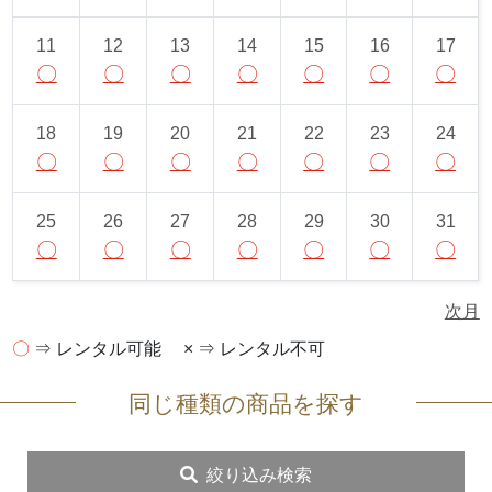
11
12
13
14
15
16
17
〇
〇
〇
〇
〇
〇
〇
18
19
20
21
22
23
24
〇
〇
〇
〇
〇
〇
〇
25
26
27
28
29
30
31
〇
〇
〇
〇
〇
〇
〇
次月
〇
⇒ レンタル可能
× ⇒ レンタル不可
同じ種類の商品を探す
絞り込み検索