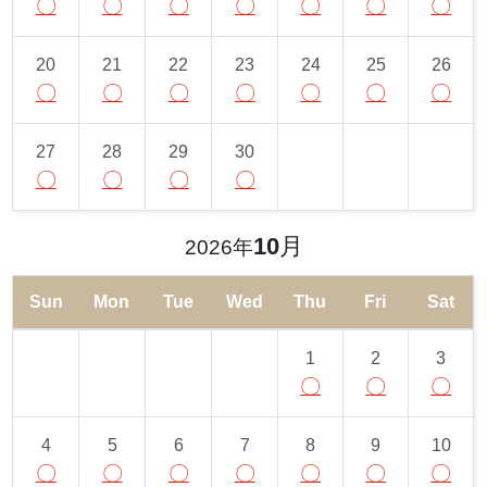
〇
〇
〇
〇
〇
〇
〇
20
21
22
23
24
25
26
〇
〇
〇
〇
〇
〇
〇
27
28
29
30
〇
〇
〇
〇
10
月
2026年
Sun
Mon
Tue
Wed
Thu
Fri
Sat
1
2
3
〇
〇
〇
4
5
6
7
8
9
10
〇
〇
〇
〇
〇
〇
〇