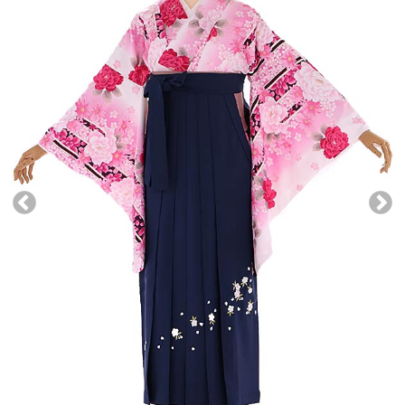
●
ブランド
小学生袴
※予約IDと確認キーが必要です
●
素材
●
色
●
フリーキーワード
この条件で検索