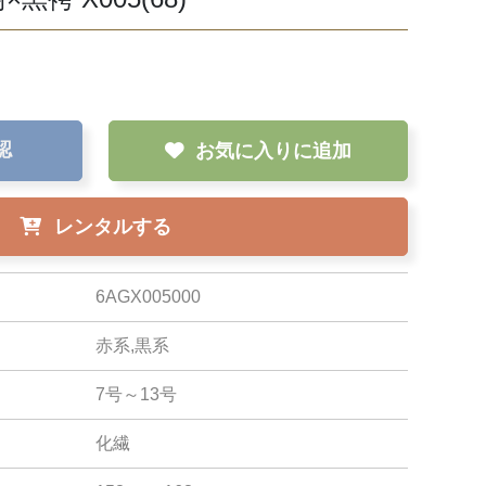
認
お気に入りに追加
レンタルする
6AGX005000
赤系,黒系
7号～13号
化繊