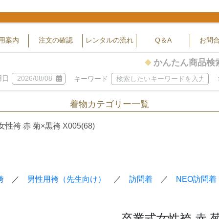
用案内
注文の確認
レンタルの流れ
Q＆A
お問
かんたん商品検
用日
キーワード
着物カテゴリー一覧
閉じる
性袴 赤 菊×黒袴 X005(68)
～
袴
／
男性用袴（先生向け）
／
訪問着
／
NEO訪問着
卒業式女性袴 赤 菊×