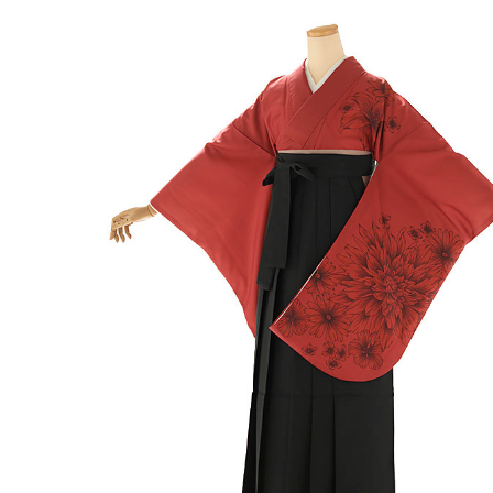
●
メーカー
●
色
●
フリーキーワード