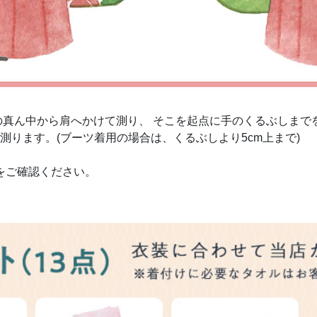
の真ん中から肩へかけて測り、 そこを起点に手のくるぶしまで
測ります。(ブーツ着用の場合は、くるぶしより5cm上まで)
をご確認ください。