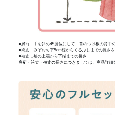
■肩裄…手を斜め45度位にして、首のつけ根の背中
■袴丈…みぞおち下5cm程からくるぶしまでの長さを
■袖丈…袖の上端から下端までの長さ
肩裄・袴丈・袖丈の長さにつきましては、商品詳細