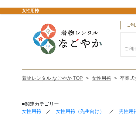
女性用袴
ご利
ご利
●
ご利用日
●
身長
着物レンタル なごやか TOP
>
女性用袴
>
卒業式女
●
価格
●
サイズ
■関連カテゴリー
女性用袴
／
女性用袴（先生向け）
／
男性用
●
ブランド
●
素材