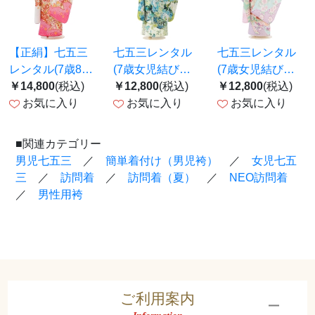
【正絹】七五三
七五三レンタル
七五三レンタル
レンタル(7歳8歳
(7歳女児結び帯)
(7歳女児結び帯)
女児結び帯)
￥14,800
(税込)
青 花車 Z771
￥12,800
(税込)
F259 式部浪漫
￥12,800
(税込)
F287 白 鞠鹿の
お気に入り
お気に入り
／水色 華熨斗
お気に入り
子
■関連カテゴリー
男児七五三​​​
／
簡単着付け（男児袴）
／
女児七五
三
／
訪問着
／
訪問着（夏）
／
NEO訪問着
／
男性用袴
ご利用案内