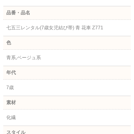
品番・品名
七五三レンタル(7歳女児結び帯) 青 花車 Z771
色
青系,ベージュ系
年代
7歳
素材
化繊
スタイル