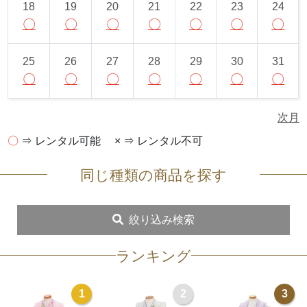
18
19
20
21
22
23
24
〇
〇
〇
〇
〇
〇
〇
25
26
27
28
29
30
31
〇
〇
〇
〇
〇
〇
〇
次月
〇
⇒ レンタル可能
× ⇒ レンタル不可
同じ種類の商品を探す
絞り込み検索
ランキング
1
2
3