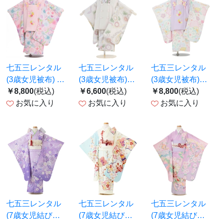
七五三レンタル
七五三レンタル
七五三レンタル
(3歳女児被布) 式
(3歳女児被布)
(3歳女児被布)式
部浪漫／ピンク
￥8,800
(税込)
0137 白×白 花熨
￥6,600
(税込)
部浪漫 藤色くす
￥8,800
(税込)
菊桜刺繍×梅菊
お気に入り
斗
お気に入り
玉刺繍×白桜ま
お気に入り
まり Z149
り Z164
七五三レンタル
七五三レンタル
七五三レンタル
(7歳女児結び帯)
(7歳女児結び帯)
(7歳女児結び帯)