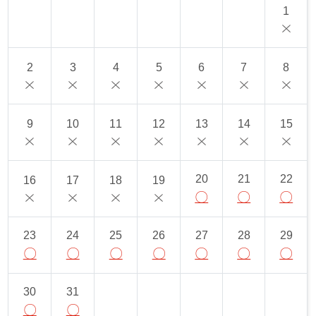
1
2
3
4
5
6
7
8
9
10
11
12
13
14
15
20
21
22
16
17
18
19
〇
〇
〇
23
24
25
26
27
28
29
〇
〇
〇
〇
〇
〇
〇
30
31
〇
〇