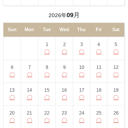
09
月
2026年
Sun
Mon
Tue
Wed
Thu
Fri
Sat
1
2
3
4
5
〇
〇
〇
〇
〇
6
7
8
9
10
11
12
〇
〇
〇
〇
〇
〇
〇
13
14
15
16
17
18
19
〇
〇
〇
〇
〇
〇
〇
20
21
22
23
24
25
26
〇
〇
〇
〇
〇
〇
〇