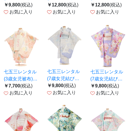
紫 辻が花 Z804
￥9,800
(税込)
式部浪漫 水色 梅
￥12,800
(税込)
式部浪漫／ 薄紫
￥12,800
(税込)
お気に入り
まり Z780
お気に入り
華熨斗 Z734
お気に入り
七五三レンタル
七五三レンタル
七五三レンタル
(7歳女児結び帯)
(3歳女児被布)
(7歳女児結び帯)
F456 オフホワ
￥9,800
(税込)
0211 クリーム×
￥7,700
(税込)
藤色 四季花
￥9,800
(税込)
イト 花鞠鹿の子
お気に入り
薄グレー 桜菊梅
お気に入り
Z795
お気に入り