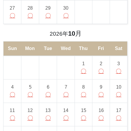
27
28
29
30
〇
〇
〇
〇
10
月
2026年
Sun
Mon
Tue
Wed
Thu
Fri
Sat
1
2
3
〇
〇
〇
4
5
6
7
8
9
10
〇
〇
〇
〇
〇
〇
〇
11
12
13
14
15
16
17
〇
〇
〇
〇
〇
〇
〇