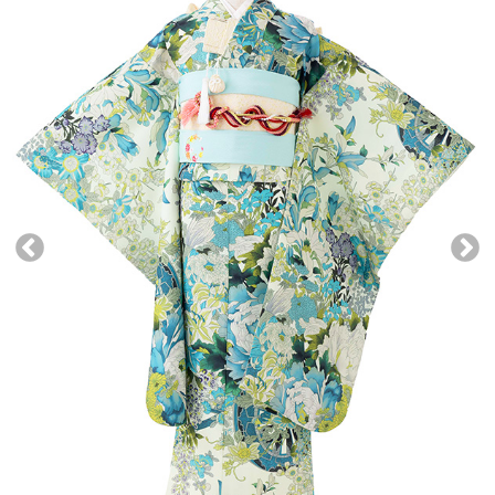
●
ブランド
小学生袴
※予約IDと確認キーが必要です
●
素材
●
スタイル
●
色
●
フリーキーワード
この条件で検索