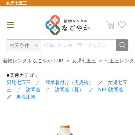
女児七五三
検索条件
●
ご利用日
着物レンタル なごやか TOP
>
女児七五三
>
七五三レンタル(
●
身長
■関連カテゴリー
男児七五三​​​
／
簡単着付け（男児袴）
／
女児七五
三
／
訪問着
／
訪問着（夏）
／
NEO訪問着
産着
七五三
●
価格
／
男性用袴
閉じる
検索
～
訪問着
振袖
●
年代
黒留袖
男性・女性 袴